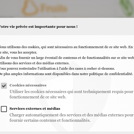
Fruits
Agrumes
Fruits rouges
Carot
rais de
e plus
Votre vie privée est importante pour nous !
Bananes
Melons et Pastèques
Poivr
ion de
Kakis
Pommes et Poires
Oign
Raisins
Les fruits à noyau
Ails
ous utilisons des cookies, qui sont nécessaires au fonctionnement de ce site web. En 
e site, vous les acceptez.
fin de vous fournir un large éventail de contenus et de fonctionnalités sur ce site we
tilisons des services et des médias externes.
ous pouvez restreindre l'utilisation à l'aide des cases à cocher ci-dessous.
e plus amples informations sont disponibles dans notre politique de confidentialité.
Cookies nécessaires
Utiliser les cookies nécessaires qui sont techniquement requis pour 
fonctionnement de ce site web.
Services externes et médias
Charger automatiquement des services et des médias externes pour
fournir certains contenus et fonctionnalités.