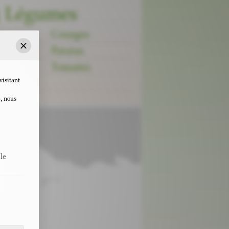
Légumes
tes
Courges
ons
Patatas
Fermer
ons
Tomates
visitant
b, nous
le