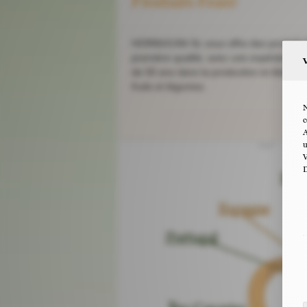
Produits Frais!
HORMUCAN SL vous offre des produits f
première qualité, avec une expérience d
de 50 ans dans la production et distribut
fruits et légumes.
N
c
A
u
V
D