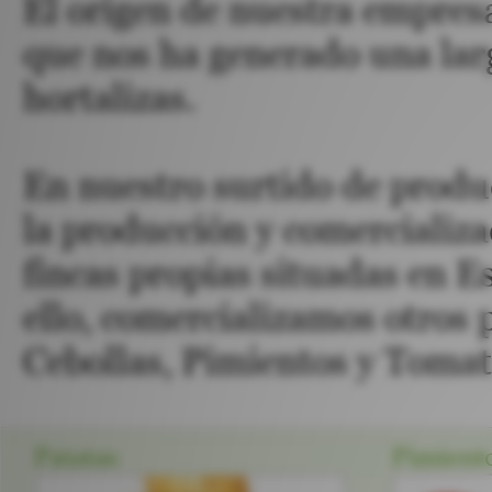
El origen de nuestra empresa
que nos ha generado una lar
hortalizas.
En nuestro surtido de produ
la producción y comercializ
fincas propias situadas en E
ello, comercializamos otros 
Cebollas, Pimientos y Tomat
Patatas
Pimient