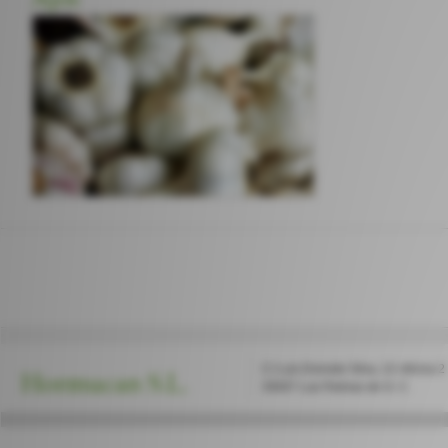
C/ Luis Doreste Silva, 22 oficina 2
Hormucan S.L.
35007 Las Palmas de G. C.