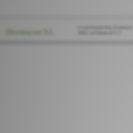
C/ Luis Doreste Silva, 22 oficina 2
Hormucan S.L.
35007 Las Palmas de G. C.