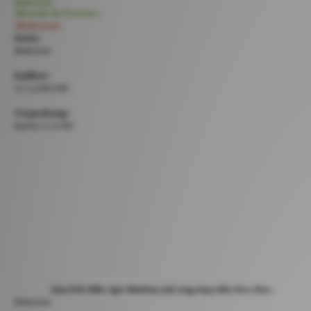
Butternut
Muscade de Provence
Butternut
Sorte:
Butternut
Kaliber:
0,7-1,5 KG/Stk
Verpackung:
Karton 11-12 KG
Jan.
Feb.
Mär.
Apr.
Mai
Jun.
Jul.
Aug.
Sep.
Okt.
Nov.
Dez.
Butternut